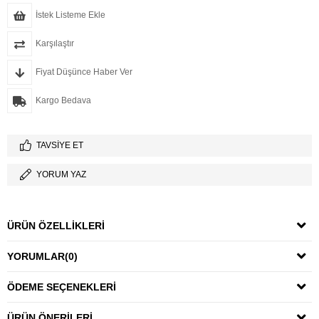
İstek Listeme Ekle
Karşılaştır
Fiyat Düşünce Haber Ver
Kargo Bedava
TAVSIYE ET
YORUM YAZ
ÜRÜN ÖZELLIKLERI
YORUMLAR
(0)
ÖDEME SEÇENEKLERI
ÜRÜN ÖNERILERI