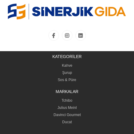
KATEGORİLER
Kahve
Şurup
Sos &
Püre
MARKALAR
Tchibo
Julius Meinl
Davinci Gourmet
Ducat