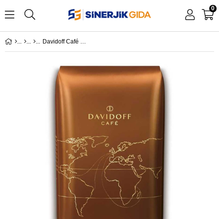
0
Davidoff Café Creme Çekirdek Kahve 500 gr