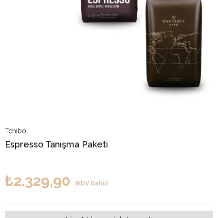
Tchibo
Espresso Tanışma Paketi
₺2.329,90
(KDV Dahil)